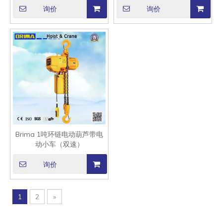
询价
询价
Brima 1吨环链电动葫芦带电
动小车（双速）
询价
1
2
»