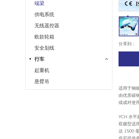
端梁
供电系统
无线遥控器
欧款轮箱
分享到：
安全划线
行车
起重机
悬臂吊
适用于钢
由优质碳
或成对使
YCH 水
双腿型适
达 150
也可提供