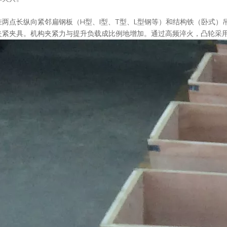
挂两点长纵向紧邻扁钢板（H型、I型、T型、L型钢等）和结构铁（卧式
夹紧夹具。机构夹紧力与提升负载成比例地增加。通过高频淬火，凸轮采