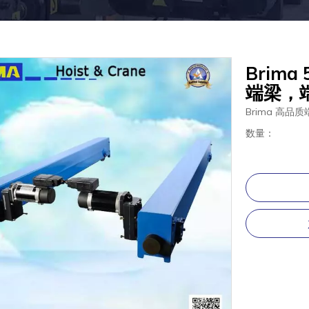
Brima
端梁，
Brima 高
数量：