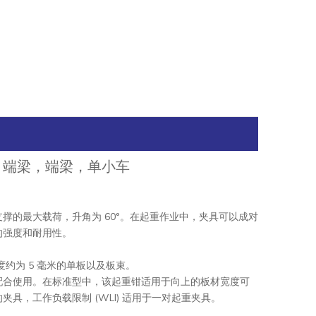
端卡车，端梁，端梁，单小车
撑的最大载荷，升角为 60°。在起重作业中，夹具可以成对
的强度和耐用性。
约为 5 毫米的单板以及板束。
配合使用。在标准型中，该起重钳适用于向上的板材宽度可
的夹具，工作负载限制 (WLl) 适用于一对起重夹具。