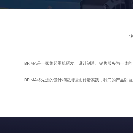
["facebook","twitter","line","wechat","linkedin","pinter
BRIMA是一家集起重机研发、设计制造、销售服务为一体的新兴重
BRIMA将先进的设计和应用理念付诸实践，我们的产品