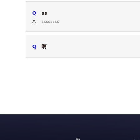
Q
ss
A
ssssssss
Q
啊